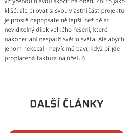
vztyčenou hlavou skočit na oběd. Zní to jako
klišé, ale pilovat si svou vlastní část projektu
je prostě nepopsatelně lepší, než dělat
neviditelný dílek velkého řešení, které
nakonec ani nespatří světlo světa. Ale abych
jenom nekecal - nejvíc mě baví, když přijde
proplacená faktura na účet. :)
DALŠÍ ČLÁNKY