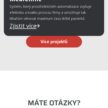
Systém, který prostřednictvím automatizace zvyšuje
efektivitu a kvalitu provozu firmy a umožňuje tak
lékařům věnovat maximum času léčbě pacientů.
Zjistit více
Více projektů
MÁTE OTÁZKY?