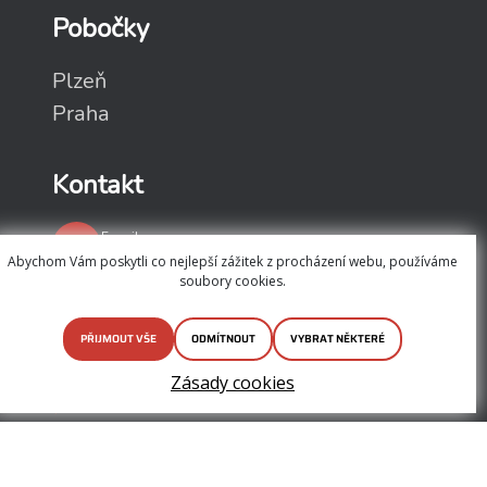
Pobočky
Plzeň
Praha
Kontakt
E-mail
info@apollodata.cz
Abychom Vám poskytli co nejlepší zážitek z procházení webu, používáme
soubory cookies.
Telefon
+420 377 444 830
LinkedIn
PŘIJMOUT VŠE
ODMÍTNOUT
VYBRAT NĚKTERÉ
Apollo Data s.r.o.
Zásady cookies
©2026 Apollo IT/DATA
Všechna práva vyhrazena
Nastavení cookies