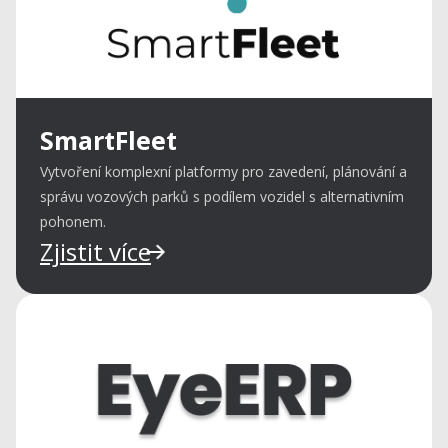
SmartFleet
Vytvoření komplexní platformy pro zavedení, plánování a
správu vozových parků s podílem vozidel s alternativním
pohonem.
Zjistit více